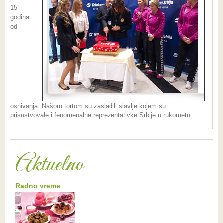
15
godina
od
osnivanja. Našom tortom su zasladili slavlje kojem su
prisustvovale i fenomenalne reprezentativke Srbije u rukometu.
Aktuelno
Radno vreme