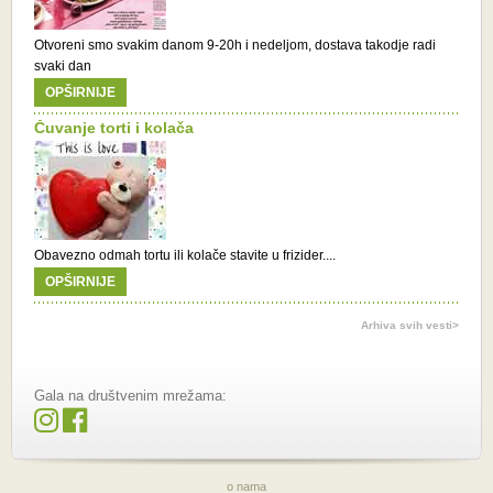
Otvoreni smo svakim danom 9-20h i nedeljom, dostava takodje radi
svaki dan
OPŠIRNIJE
Čuvanje torti i kolača
Obavezno odmah tortu ili kolače stavite u frizider....
OPŠIRNIJE
Arhiva svih vesti>
Gala na društvenim mrežama:
o nama