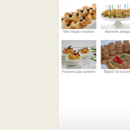
Mini stapici masline
Bavarski zaloga
Punjena jaja sunkom
Štapići od susa