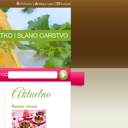
|
|
Početna
Mapa sajta
Kontakt
FOOD
VESTI
Aktuelno
Radno vreme