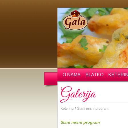
O NAMA
SLATKO
KETERI
Galerija
/
Ketering
Slani mrsni program
Slani mrsni program