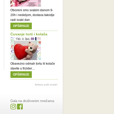
Otvoreni smo svakim danom 9-
20h i nedeljom, dostava takodje
radi svaki dan
OPŠIRNIJE
Čuvanje torti i kolača
Obavezno odmah tortu ili kolače
stavite u frizider....
OPŠIRNIJE
Arhiva svih vesti>
Gala na društvenim mrežama: