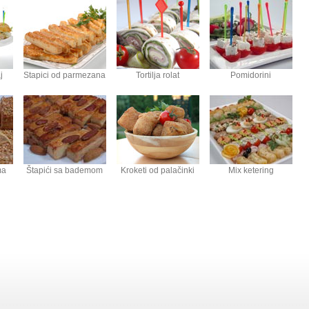
j
Stapici od parmezana
Tortilja rolat
Pomidorini
ma
Štapići sa bademom
Kroketi od palačinki
Mix ketering