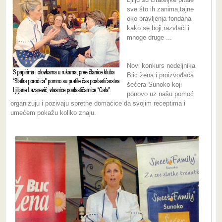
sve što ih zanima,tajne
oko pravljenja fondana
kako se boji,razvlači i
mnoge druge ...
Novi konkurs nedeljnika
Blic žena i proizvođaća
šećera Sunoko koji
ponovo uz našu pomoć
organizuju i pozivaju spretne domaćice da svojim receptima i
umećem pokažu koliko znaju.