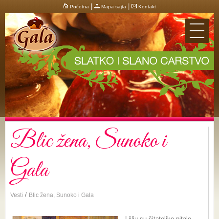
|
|
Početna
Mapa sajta
Kontakt
Blic žena, Sunoko i
Gala
/
Vesti
Blic žena, Sunoko i Gala
Ljilju su čitateljke pitale