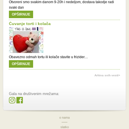
Otvoreni smo svakim danom 9-20h i nedeljom, dostava takodje radi
svaki dan
OPŠIRNIJE
Čuvanje torti i kolača
Obavezno odmah tortu ili kolače stavite u frizider....
OPŠIRNIJE
Arhiva svih vesti>
Gala na društvenim mrežama:
o nama
slatko