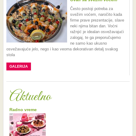
Često postoji potreba za
svežim voćem, naročito kada
firme prave prezentacije, slave
neki njima bitan dan. Voćni
ražnjić je idealan osvežavajući
zalogaj, te ga preporučujemo
ne samo kao ukusno
osvežavajuće jelo, nego i kao veoma dekorativan detalj svakog
stola
GALERIJA
Aktuelno
Radno vreme