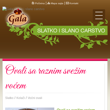
|
|
Početna
Mapa sajta
Kontakt
Ovali sa raznim svežim
voćem
/
/
Slatko
Kolači
Voćni ovali
Ovali sa svežim voćem