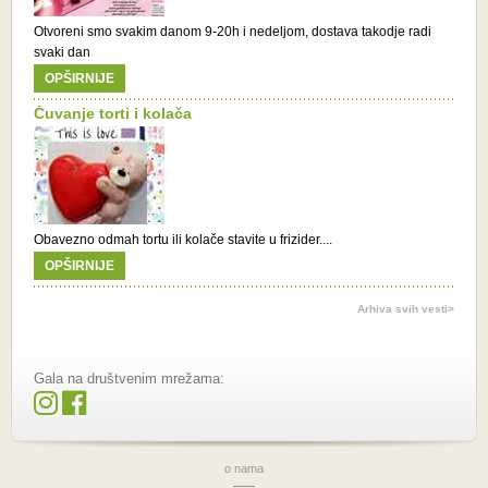
Otvoreni smo svakim danom 9-20h i nedeljom, dostava takodje radi
svaki dan
OPŠIRNIJE
Čuvanje torti i kolača
Obavezno odmah tortu ili kolače stavite u frizider....
OPŠIRNIJE
Arhiva svih vesti>
Gala na društvenim mrežama:
o nama