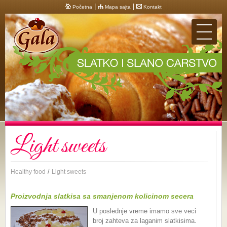
|
|
Početna
Mapa sajta
Kontakt
Light sweets
/
Healthy food
Light sweets
Proizvodnja slatkisa sa smanjenom kolicinom secera
U poslednje vreme imamo sve veci
broj zahteva za laganim slatkisima.