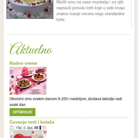
Mislili smo na nase musterije i za njih
napravili ponudu torti koje u sebi imaju
znatno manje secera nego standardne
torte.
Aktuelno
Radno vreme
Otvoreni smo svakim danom 9-20h i nedeljom, dostava takodje radi
svaki dan
OPŠIRNIJE
Čuvanje torti i kolača