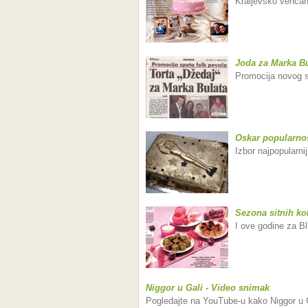
Kraljevsko venčanj
Joda za Marka Bu
Promocija novog sp
Oskar popularnos
Izbor najpopularnij
Sezona sitnih ko
I ove godine za Bl
Niggor u Gali - Video snimak
Pogledajte na YouTube-u kako Niggor u Gal