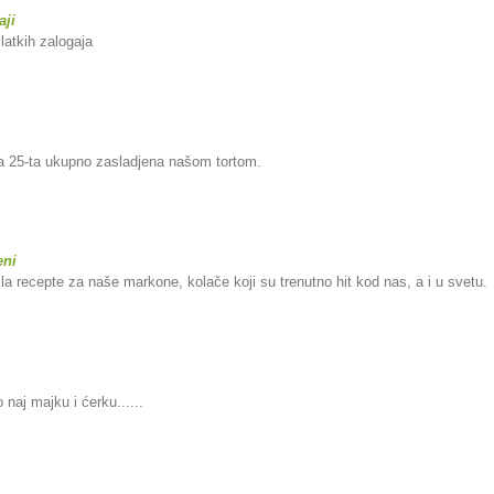
aji
latkih zalogaja
u a 25-ta ukupno zasladjena našom tortom.
eni
ila recepte za naše markone, kolače koji su trenutno hit kod nas, a i u svetu.
 naj majku i ćerku......