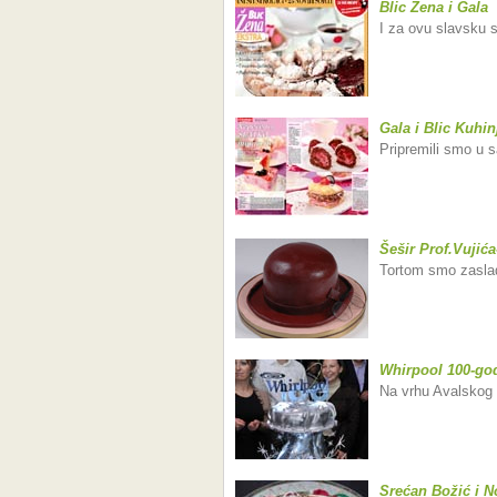
Blic Žena i Gala
I za ovu slavsku 
Gala i Blic Kuhin
Pripremili smo u s
Šešir Prof.Vujića
Tortom smo zasladi
Whirpool 100-go
Na vrhu Avalskog t
Srećan Božić i N