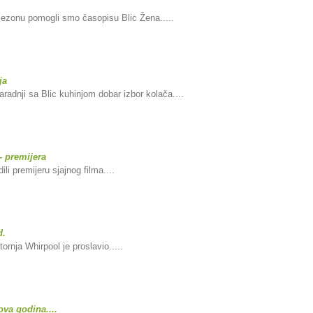
sezonu pomogli smo časopisu Blic Žena.....
ja
aradnji sa Blic kuhinjom dobar izbor kolača....
- premijera
li premijeru sjajnog filma....
d.
ornja Whirpool je proslavio.....
ova godina....