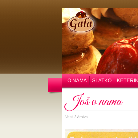
O NAMA
SLATKO
KETERI
Još o nama
/
Vesti
Arhiva