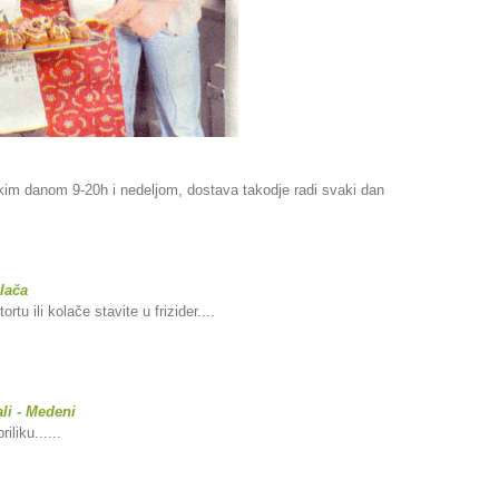
im danom 9-20h i nedeljom, dostava takodje radi svaki dan
olača
u ili kolače stavite u frizider....
li - Medeni
liku......