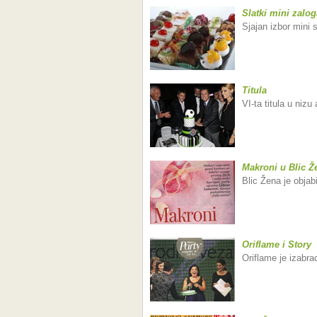
Slatki mini zalog
Sjajan izbor mini s
Titula
VI-ta titula u niz
Makroni u Blic Ž
Blic Žena je objab
Oriflame i Story
Oriflame je izabrao