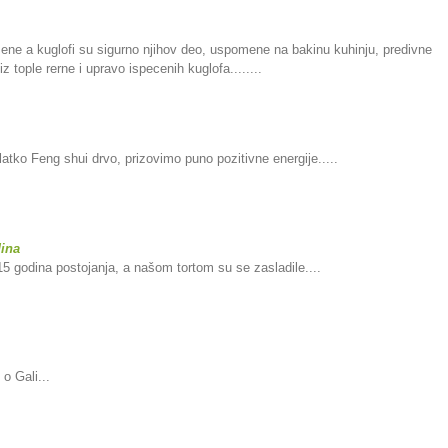
ne a kuglofi su sigurno njihov deo, uspomene na bakinu kuhinju, predivne
 iz tople rerne i upravo ispecenih kuglofa........
atko Feng shui drvo, prizovimo puno pozitivne energije.....
ina
5 godina postojanja, a našom tortom su se zasladile....
o Gali...