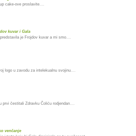
p cake-ove proslavite....
dov kuvar i Gala
predstavila je Frojdov kuvar a mi smo....
voj logo u zavodu za intelekualnu svojinu....
 prvi čestitali Zdravku Čoliću rodjendan....
sko venčanje