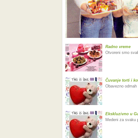
Radno vreme
Otvoreni smo svak
Čuvanje torti i k
Obavezno odmah tort
Ekskluzivno u Ga
Medeni za svaku pri