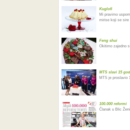
Kuglofi
Mi pravimo uspome
mirise koji se sire
Feng shui
Okitimo zajedno sl
MTS slavi 15 god
MTS je proslavio 1
100.000 reformi
Članak u Blic Ženi 