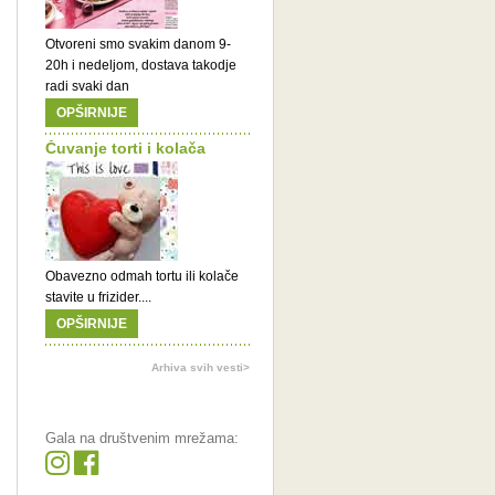
Otvoreni smo svakim danom 9-
20h i nedeljom, dostava takodje
radi svaki dan
OPŠIRNIJE
Čuvanje torti i kolača
Obavezno odmah tortu ili kolače
stavite u frizider....
OPŠIRNIJE
Arhiva svih vesti>
Gala na društvenim mrežama: