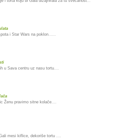
e i torta koju bi Gala dizajnirala za tu svečanost...
lata
ota i Star Wars na poklon......
ti
ih u Sava centru uz nasu tortu....
lača
ic Ženu pravimo sitne kolače....
i mesi kiflice, dekoriše tortu ....