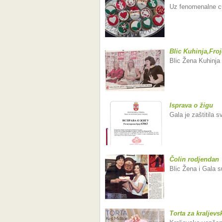
Uz fenomenalne cu
Blic Kuhinja,Froj
Blic Žena Kuhinja 
Isprava o žigu
Gala je zaštitila s
Čolin rodjendan
Blic Žena i Gala su
Torta za kraljev