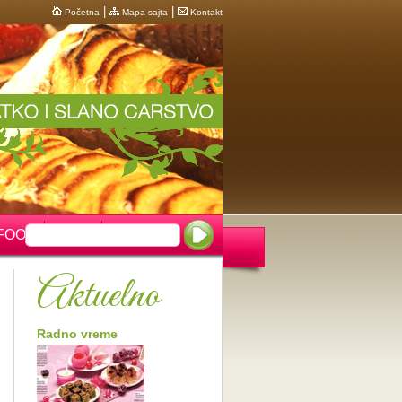
|
|
Početna
Mapa sajta
Kontakt
FOOD
VESTI
Aktuelno
Radno vreme