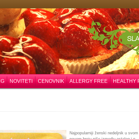
NG
NOVITETI
CENOVNIK
ALLERGY FREE
HEALTHY 
Najpopularniji ženski nedeljnik u svom
novom broju piše izmedju ostalog i o